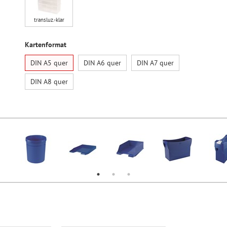
transluz.-klar
Kartenformat
DIN A5 quer
DIN A6 quer
DIN A7 quer
DIN A8 quer