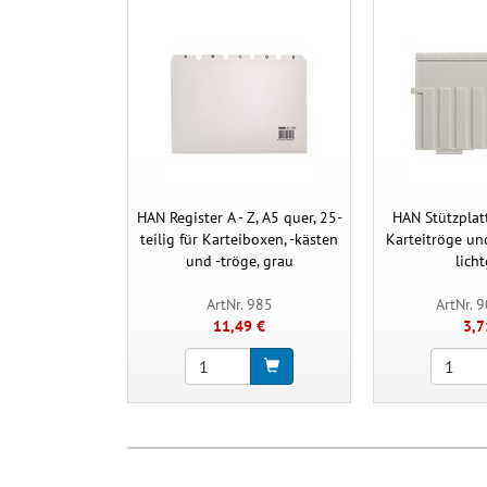
HAN Register A - Z, A5 quer, 25-
HAN Stützplatt
teilig für Karteiboxen, -kästen
Karteitröge un
und -tröge, grau
lich
ArtNr. 985
ArtNr. 
11,49 €
3,7