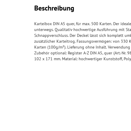
Beschreibung
Karteibox DIN A5 quer, für max. 500 Karten. Der idea
unterwegs. Qualitativ hochwertige Ausführung mit Sta
Schnappverschluss. Der Deckel lässt sich komplett um
zusätzlicher Karteitrog. Fassungsvermögen: von 330 
Karten (100g/m²). Lieferung ohne Inhalt. Verwendung 
Zubehör optional: Register A-Z DIN A5, quer (Art.-Nr. 
102 x 171 mm. Material: hochwertiger Kunststoff, Polys