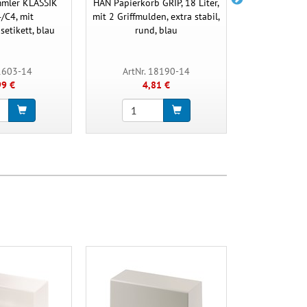
mler KLASSIK
HAN Papierkorb GRIP, 18 Liter,
HAN Briefabl
/C4, mit
mit 2 Griffmulden, extra stabil,
A4/C4, 
setikett, blau
rund, blau
 1603-14
ArtNr. 18190-14
ArtNr.
99 €
4,81 €
3,