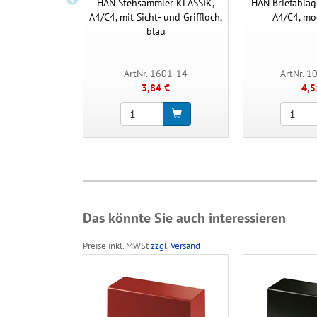
HAN Stehsammler KLASSIK,
HAN Briefablag
A4/C4, mit Sicht- und Griffloch,
A4/C4, mo
blau
ArtNr. 1601-14
ArtNr. 1
3,84 €
4,5
Das könnte Sie auch interessieren
Preise inkl. MWSt
zzgl. Versand