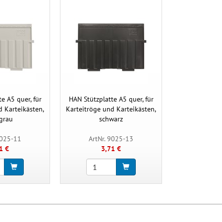
e A5 quer, für
HAN Stützplatte A5 quer, für
d Karteikästen,
Karteitröge und Karteikästen,
tgrau
schwarz
9025-11
ArtNr. 9025-13
1 €
3,71 €