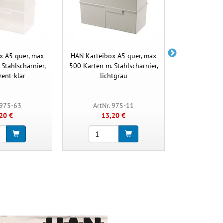
x A5 quer, max
HAN Karteibox A5 quer, max
HAN Stützplat
Stahlscharnier,
500 Karten m. Stahlscharnier,
Karteitröge u
zent-klar
lichtgrau
lic
 975-63
ArtNr. 975-11
ArtNr.
20 €
13,20 €
3,