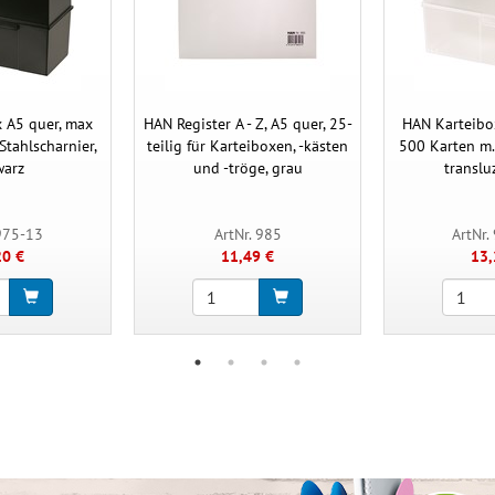
 A5 quer, max
HAN Register A - Z, A5 quer, 25-
HAN Karteibo
Stahlscharnier,
teilig für Karteiboxen, -kästen
500 Karten m. 
warz
und -tröge, grau
translu
 975-13
ArtNr. 985
ArtNr.
20 €
11,49 €
13,