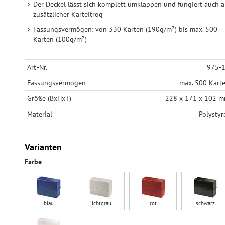
Der Deckel lässt sich komplett umklappen und fungiert auch a
zusätzlicher Karteitrog
Fassungsvermögen: von 330 Karten (190g/m²) bis max. 500
Karten (100g/m²)
Art.-Nr.
975-
Fassungsvermögen
max. 500 Kart
Größe (BxHxT)
228 x 171 x 102 
Material
Polystyr
Varianten
Farbe
blau
lichtgrau
rot
schwarz