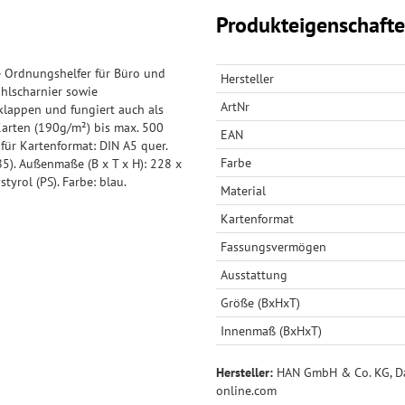
Produkteigenschaft
le Ordnungshelfer für Büro und
Hersteller
hlscharnier sowie
ArtNr
klappen und fungiert auch als
Karten (190g/m²) bis max. 500
EAN
für Kartenformat: DIN A5 quer.
Farbe
985). Außenmaße (B x T x H): 228 x
tyrol (PS). Farbe: blau.
Material
Kartenformat
Fassungsvermögen
Ausstattung
Größe (BxHxT)
Innenmaß (BxHxT)
Hersteller:
HAN GmbH & Co. KG, Dai
online.com