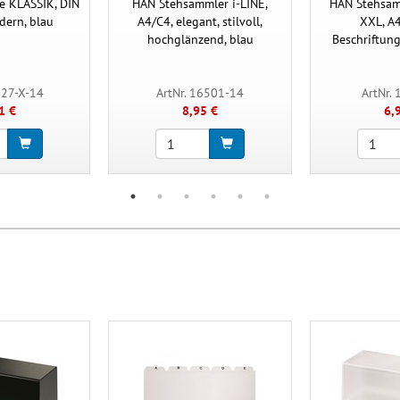
e KLASSIK, DIN
HAN Stehsammler i-LINE,
HAN Stehsam
dern, blau
A4/C4, elegant, stilvoll,
XXL, A4
hochglänzend, blau
Beschriftung
027-X-14
ArtNr. 16501-14
ArtNr.
1 €
8,95 €
6,