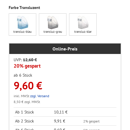
Farbe Transluzent
transluz.-blau
transluz.-grau
transluz.-klar
Online-Preis
UVP:
12,60 €
20% gespart
ab 6 Stück
9,60 €
inkl. MWSt
zzgl. Versand
8,50 € zzgl. MWSt
Ab 1 Stück
10,11 €
Ab 2 Stück
9,91 €
2% gespart