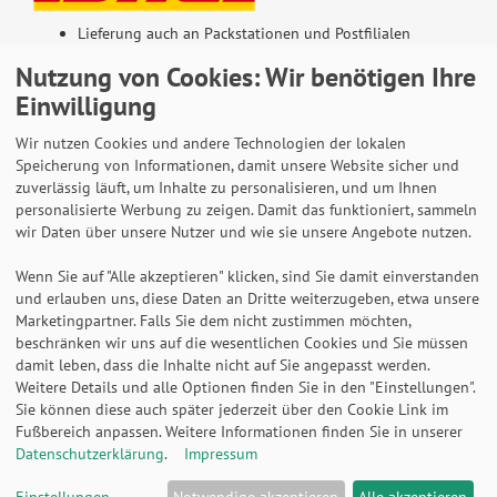
Lieferung auch an Packstationen und Postfilialen
Samstagszustellung
Nutzung von Cookies: Wir benötigen Ihre
Einwilligung
Wir nutzen Cookies und andere Technologien der lokalen
Speicherung von Informationen, damit unsere Website sicher und
Bequeme Zahlung über Paypal
zuverlässig läuft, um Inhalte zu personalisieren, und um Ihnen
personalisierte Werbung zu zeigen. Damit das funktioniert, sammeln
14 Tage Widerrufsrecht
wir Daten über unsere Nutzer und wie sie unsere Angebote nutzen.
2 Jahre Gewährleistung
Wenn Sie auf "Alle akzeptieren" klicken, sind Sie damit einverstanden
und erlauben uns, diese Daten an Dritte weiterzugeben, etwa unsere
Marketingpartner. Falls Sie dem nicht zustimmen möchten,
Alle Texte, Grafiken, Bilder und das Layout sind
beschränken wir uns auf die wesentlichen Cookies und Sie müssen
urheberrechtlich geschützt und dürfen nicht ohne
damit leben, dass die Inhalte nicht auf Sie angepasst werden.
ausdrückliche, schriftliche Erlaubnis weiterverwendet werden.
Weitere Details und alle Optionen finden Sie in den "Einstellungen".
© 2026 bits&paper GmbH - HAN Fachshop - HAN 1612-14 -
Sie können diese auch später jederzeit über den Cookie Link im
Stehsammler GALAXY, A4/C4, mit Trennstütze und
Fußbereich anpassen. Weitere Informationen finden Sie in unserer
Beschriftungsclip, blau
Datenschutzerklärung
.
Impressum