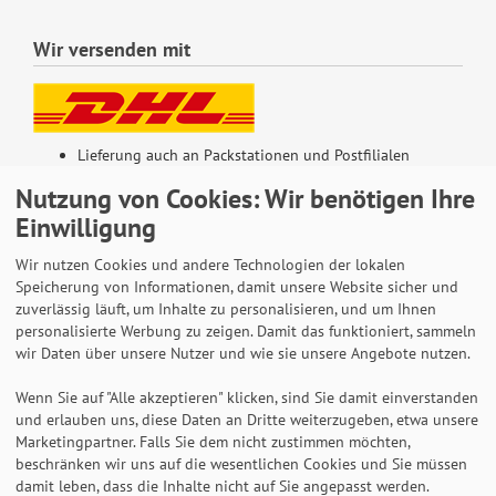
Wir versenden mit
Lieferung auch an Packstationen und Postfilialen
Samstagszustellung
Nutzung von Cookies: Wir benötigen Ihre
Einwilligung
Wir nutzen Cookies und andere Technologien der lokalen
Speicherung von Informationen, damit unsere Website sicher und
Bequeme Zahlung über Paypal
zuverlässig läuft, um Inhalte zu personalisieren, und um Ihnen
personalisierte Werbung zu zeigen. Damit das funktioniert, sammeln
14 Tage Widerrufsrecht
wir Daten über unsere Nutzer und wie sie unsere Angebote nutzen.
2 Jahre Gewährleistung
Wenn Sie auf "Alle akzeptieren" klicken, sind Sie damit einverstanden
und erlauben uns, diese Daten an Dritte weiterzugeben, etwa unsere
Marketingpartner. Falls Sie dem nicht zustimmen möchten,
Alle Texte, Grafiken, Bilder und das Layout sind
beschränken wir uns auf die wesentlichen Cookies und Sie müssen
urheberrechtlich geschützt und dürfen nicht ohne
damit leben, dass die Inhalte nicht auf Sie angepasst werden.