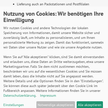
Lieferung auch an Packstationen und Postfilialen
Samstagszustellung
Nutzung von Cookies: Wir benötigen Ihre
Einwilligung
Wir nutzen Cookies und andere Technologien der lokalen
Speicherung von Informationen, damit unsere Website sicher und
Bequeme Zahlung über Paypal
zuverlässig läuft, um Inhalte zu personalisieren, und um Ihnen
personalisierte Werbung zu zeigen. Damit das funktioniert, sammeln
14 Tage Widerrufsrecht
wir Daten über unsere Nutzer und wie sie unsere Angebote nutzen.
2 Jahre Gewährleistung
Wenn Sie auf "Alle akzeptieren" klicken, sind Sie damit einverstanden
und erlauben uns, diese Daten an Dritte weiterzugeben, etwa unsere
Marketingpartner. Falls Sie dem nicht zustimmen möchten,
Alle Texte, Grafiken, Bilder und das Layout sind
beschränken wir uns auf die wesentlichen Cookies und Sie müssen
urheberrechtlich geschützt und dürfen nicht ohne
damit leben, dass die Inhalte nicht auf Sie angepasst werden.
ausdrückliche, schriftliche Erlaubnis weiterverwendet werden.
Weitere Details und alle Optionen finden Sie in den "Einstellungen".
© 2026 bits&paper GmbH - HAN Fachshop - HAN 18190-13 -
Sie können diese auch später jederzeit über den Cookie Link im
Papierkorb GRIP, 18 Liter, mit 2 Griffmulden, extra stabil, rund,
Fußbereich anpassen. Weitere Informationen finden Sie in unserer
schwarz
Datenschutzerklärung
.
Impressum
Einstellungen
Notwendige akzeptieren
Alle akzeptieren