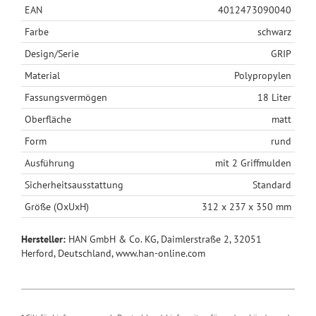
EAN
4012473090040
Farbe
schwarz
Design/Serie
GRIP
Material
Polypropylen
Fassungsvermögen
18 Liter
Oberfläche
matt
Form
rund
Ausführung
mit 2 Griffmulden
Sicherheitsausstattung
Standard
Größe (OxUxH)
312 x 237 x 350 mm
Hersteller:
HAN GmbH & Co. KG, Daimlerstraße 2, 32051
Herford, Deutschland, www.han-online.com