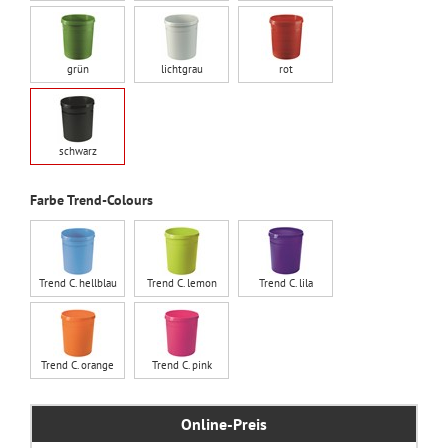
grün
lichtgrau
rot
schwarz
Farbe Trend-Colours
Trend C. hellblau
Trend C. lemon
Trend C. lila
Trend C. orange
Trend C. pink
Online-Preis