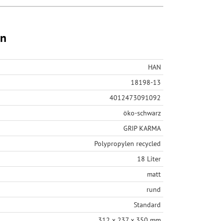
en
HAN
18198-13
4012473091092
öko-schwarz
GRIP KARMA
Polypropylen recycled
18 Liter
matt
rund
Standard
312 x 237 x 350 mm