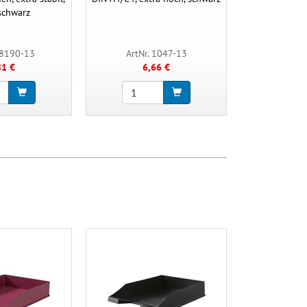
schwarz
18190-13
ArtNr. 1047-13
ArtNr. 
81 €
6,66 €
4,