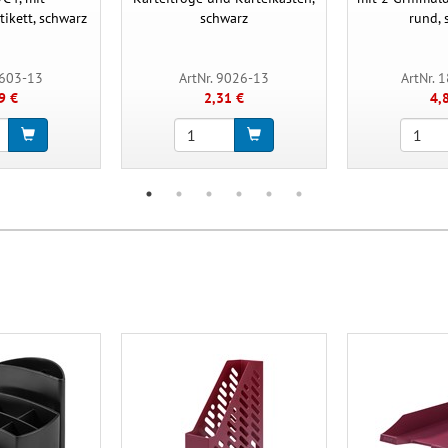
tikett, schwarz
schwarz
rund, 
1603-13
ArtNr. 9026-13
ArtNr. 
9 €
2,31 €
4,