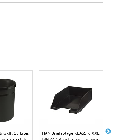
 GRIP, 18 Liter,
HAN Briefablage KLASSIK XXL,
HAN Briefabla
en, extra stabil,
DIN A4/C4, extra hoch, schwarz
A4/C4, mod