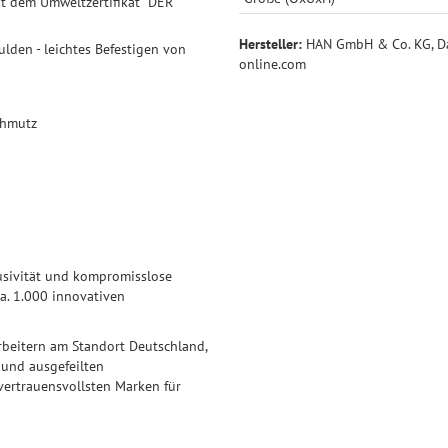
it dem Umweltzertifikat “DER
Hersteller:
HAN GmbH & Co. KG, Dai
lden - leichtes Befestigen von
online.com
chmutz
lusivität und kompromisslose
a. 1.000 innovativen
arbeitern am Standort Deutschland,
und ausgefeilten
vertrauensvollsten Marken für