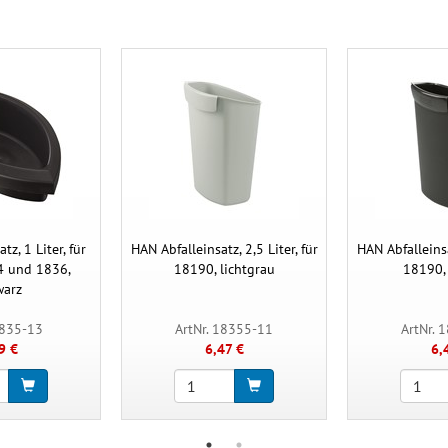
tz, 1 Liter, für
HAN Abfalleinsatz, 2,5 Liter, für
HAN Abfalleinsat
4 und 1836,
18190, lichtgrau
18190,
warz
1835-13
ArtNr. 18355-11
ArtNr. 
9 €
6,47 €
6,