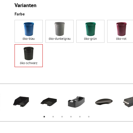
Varianten
Farbe
öko-blau
öko-dunkelgrau
öko-grün
öko-rot
öko-schwarz