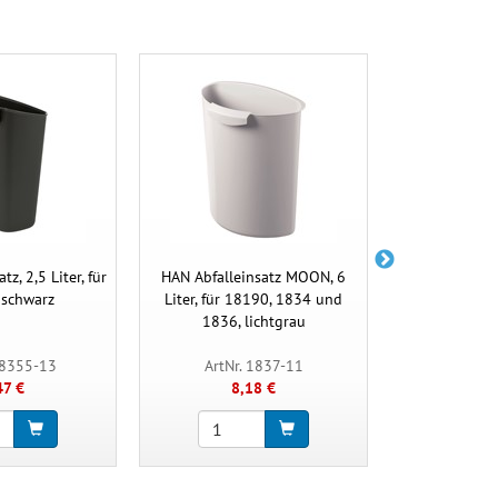
z, 2,5 Liter, für
HAN Abfalleinsatz MOON, 6
HAN Abfalle
 schwarz
Liter, für 18190, 1834 und
Liter, für 1
1836, lichtgrau
1836,
18355-13
ArtNr. 1837-11
ArtNr.
47 €
8,18 €
8,