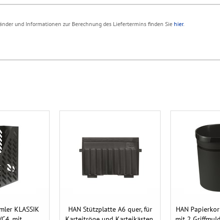
 Länder und Informationen zur Berechnung des Liefertermins finden Sie
hier
.
mler KLASSIK
HAN Stützplatte A6 quer, für
HAN Papierkorb
/C4, mit
Karteitröge und Karteikästen,
mit 2 Griffmuld