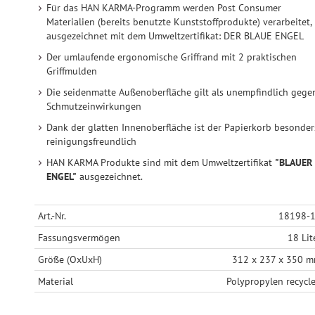
Für das HAN KARMA-Programm werden Post Consumer
Materialien (bereits benutzte Kunststoffprodukte) verarbeitet,
ausgezeichnet mit dem Umweltzertifikat: DER BLAUE ENGEL
Der umlaufende ergonomische Griffrand mit 2 praktischen
Griffmulden
Die seidenmatte Außenoberfläche gilt als unempfindlich gege
Schmutzeinwirkungen
Dank der glatten Innenoberfläche ist der Papierkorb besonder
reinigungsfreundlich
HAN KARMA Produkte sind mit dem Umweltzertifikat
"BLAUER
ENGEL"
ausgezeichnet.
Art.-Nr.
18198-
Fassungsvermögen
18 Lit
Größe (OxUxH)
312 x 237 x 350 
Material
Polypropylen recycl