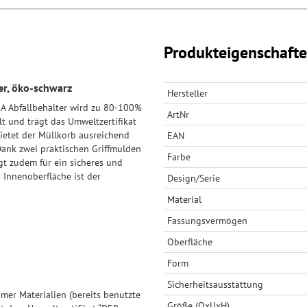
Produkteigenschaft
r, öko-schwarz
Hersteller
MA Abfallbehälter wird zu 80-100%
ArtNr
lt und trägt das Umweltzertifikat
ietet der Müllkorb ausreichend
EAN
Dank zwei praktischen Griffmulden
Farbe
rgt zudem für ein sicheres und
 Innenoberfläche ist der
Design/Serie
Material
Fassungsvermögen
Oberfläche
Form
Sicherheitsausstattung
r Materialien (bereits benutzte
Größe (OxUxH)