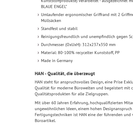
Kunststoffprodukte) verarbeitet - ausgezeichnet m
BLAUE ENGEL”
Umlaufender ergonomischer Griffrand mit 2 Griffmu
Müllsäcken
Standfest und stabil
Reinigungsfreundlich und unempfindlich gegen S
Durchmesser (OxUxH): 312x237x350 mm
Material: 80-100% recycelter Kunststoff, PP
Made in Germany
HAN - Qualität, die überzeugt
HAN steht für anspruchsvolles Design, eine Prise Exk
Qualität für moderne Bürowelten und begeistert mit c
Qualitätsprodukten für alle Zielgruppen.
Mit über 60 Jahren Erfahrung, hochqualifizierten Mit
ungewöhnlichen Ideen, einem hohen Designanspruch 
Fertigungstechniken ist HAN eine der führenden und 
Büroartikel.