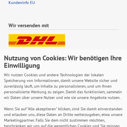
Kundeninfo EU
Wir versenden mit
Lieferung auch an Packstationen und Postfilialen
Nutzung von Cookies: Wir benötigen Ihre
Samstagszustellung
Einwilligung
Wir nutzen Cookies und andere Technologien der lokalen
Speicherung von Informationen, damit unsere Website sicher und
zuverlässig läuft, um Inhalte zu personalisieren, und um Ihnen
Bequeme Zahlung über Paypal
personalisierte Werbung zu zeigen. Damit das funktioniert, sammeln
wir Daten über unsere Nutzer und wie sie unsere Angebote nutzen.
14 Tage Widerrufsrecht
2 Jahre Gewährleistung
Wenn Sie auf "Alle akzeptieren" klicken, sind Sie damit einverstanden
und erlauben uns, diese Daten an Dritte weiterzugeben, etwa unsere
Marketingpartner. Falls Sie dem nicht zustimmen möchten,
beschränken wir uns auf die wesentlichen Cookies und Sie müssen