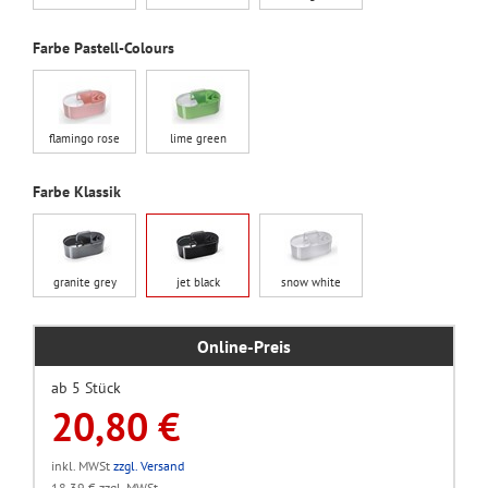
Farbe Pastell-Colours
flamingo rose
lime green
Farbe Klassik
granite grey
jet black
snow white
Online-Preis
ab 5 Stück
20,80 €
inkl. MWSt
zzgl. Versand
18,39 € zzgl. MWSt