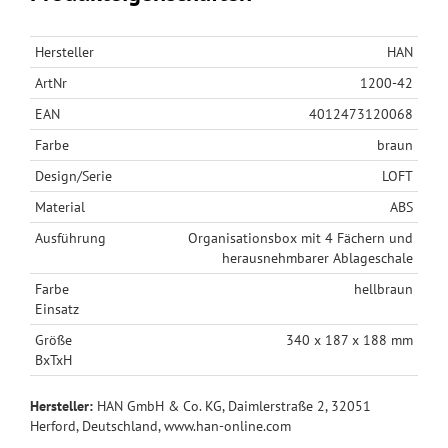
Hersteller
HAN
ArtNr
1200-42
EAN
4012473120068
Farbe
braun
Design/Serie
LOFT
Material
ABS
Ausführung
Organisationsbox mit 4 Fächern und
herausnehmbarer Ablageschale
Farbe
hellbraun
Einsatz
Größe
340 x 187 x 188 mm
BxTxH
Hersteller:
HAN GmbH & Co. KG, Daimlerstraße 2, 32051
Herford, Deutschland, www.han-online.com