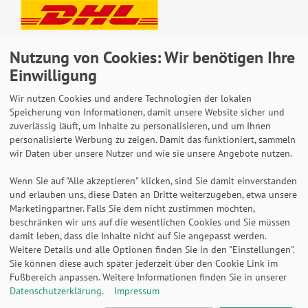
Lieferung auch an Packstationen und Postfilialen
Nutzung von Cookies: Wir benötigen Ihre
Samstagszustellung
Einwilligung
Wir nutzen Cookies und andere Technologien der lokalen
Speicherung von Informationen, damit unsere Website sicher und
zuverlässig läuft, um Inhalte zu personalisieren, und um Ihnen
Bequeme Zahlung über Paypal
personalisierte Werbung zu zeigen. Damit das funktioniert, sammeln
wir Daten über unsere Nutzer und wie sie unsere Angebote nutzen.
14 Tage Widerrufsrecht
2 Jahre Gewährleistung
Wenn Sie auf "Alle akzeptieren" klicken, sind Sie damit einverstanden
und erlauben uns, diese Daten an Dritte weiterzugeben, etwa unsere
Marketingpartner. Falls Sie dem nicht zustimmen möchten,
beschränken wir uns auf die wesentlichen Cookies und Sie müssen
Alle Texte, Grafiken, Bilder und das Layout sind
damit leben, dass die Inhalte nicht auf Sie angepasst werden.
urheberrechtlich geschützt und dürfen nicht ohne
Weitere Details und alle Optionen finden Sie in den "Einstellungen".
ausdrückliche, schriftliche Erlaubnis weiterverwendet werden.
Sie können diese auch später jederzeit über den Cookie Link im
© 2026 bits&paper GmbH - HAN Fachshop - HAN 1200-42 -
Fußbereich anpassen. Weitere Informationen finden Sie in unserer
Toolbox LOFT, 4 Fächer, Ablageschale, Tragegriff, braun
Datenschutzerklärung
.
Impressum