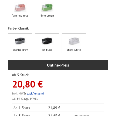
flamingo rose
lime green
Farbe Klassik
granite grey
jet black
snow white
Online-Preis
ab 5 Stück
20,80 €
inkl. MWSt
zzgl. Versand
18,39 € zzgl. MWSt
Ab 1 Stück
21,89 €
Ab 3 Stück
21,45 €
2% gespart