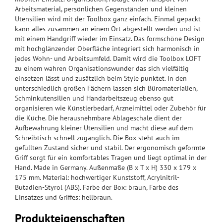
Arbeitsmaterial, persönlichen Gegenständen und kleinen
Utensilien wird mit der Toolbox ganz einfach. Einmal gepackt
kann alles zusammen an einem Ort abgestellt werden und ist
mit einem Handgriff wieder im Einsatz. Das formschöne Design
mit hochglänzender Oberfläche integriert sich harmonisch in
jedes Wohn- und Arbeitsumfeld. Damit wird die Toolbox LOFT
zu einem wahren Organisationswunder das sich vielfältig
einsetzen lässt und zusätzlich beim Style punktet. In den
unterschiedlich großen Fächern lassen sich Büromaterialien,
Schminkutensilien und Handarbeitszeug ebenso gut
organisieren wie Künstlerbedarf, Arzneimittel oder Zubehör für
die Küche. Die herausnehmbare Ablageschale dient der
Aufbewahrung kleiner Utensilien und macht diese auf dem
Schreibtisch schnell zugänglich. Die Box steht auch im
gefüllten Zustand sicher und stabil. Der ergonomisch geformte
Griff sorgt für ein komfortables Tragen und liegt optimal in der
Hand. Made in Germany. Außenmaße (B x T x H) 330 x 179 x
175 mm. Material: hochwertiger Kunststoff, Acrylnitril-
Butadien-Styrol (ABS). Farbe der Box: braun, Farbe des
Einsatzes und Griffes: hellbraun.
Produkteigenschaften