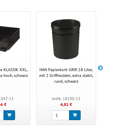
ge KLASSIK XXL,
HAN Papierkorb GRIP, 18 Liter,
HAN Briefabla
ra hoch, schwarz
mit 2 Griffmulden, extra stabil,
A4/C4, mod
rund, schwarz
 1047-13
ArtNr. 18190-13
ArtNr. 
66 €
4,81 €
4,