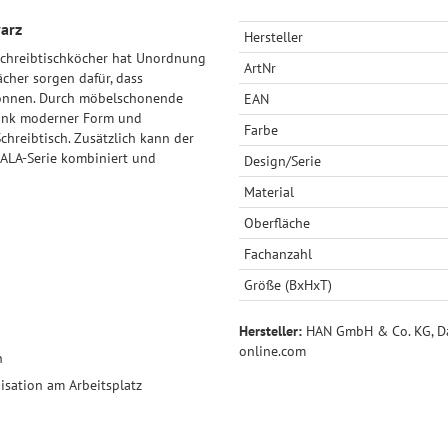
arz
Hersteller
Schreibtischköcher hat Unordnung
ArtNr
ächer sorgen dafür, dass
können. Durch möbelschonende
EAN
dank moderner Form und
Farbe
hreibtisch. Zusätzlich kann der
CALA-Serie kombiniert und
Design/Serie
Material
Oberfläche
Fachanzahl
Größe (BxHxT)
Hersteller:
HAN GmbH & Co. KG, Dai
online.com
n
isation am Arbeitsplatz