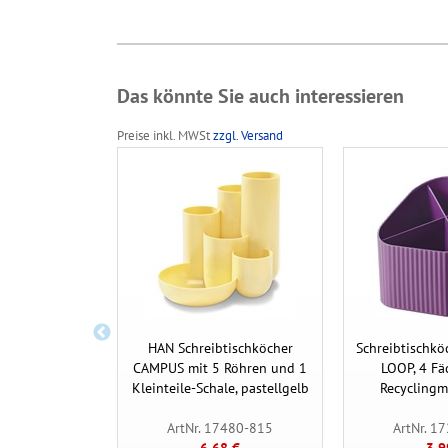
Das könnte Sie auch interessieren
Preise inkl. MWSt
zzgl. Versand
HAN Schreibtischköcher
Schreibtischkö
CAMPUS mit 5 Röhren und 1
LOOP, 4 Fä
Kleinteile-Schale, pastellgelb
Recyclingma
ArtNr. 17480-815
ArtNr. 1
6,68 €
3,9