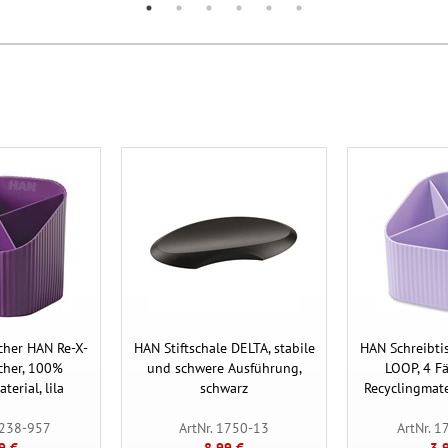
cher HAN Re-X-
HAN Stiftschale DELTA, stabile
HAN Schreibti
cher, 100%
und schwere Ausführung,
LOOP, 4 F
terial, lila
schwarz
Recyclingmater
7238-957
ArtNr. 1750-13
ArtNr. 
9 €
8,99 €
3,