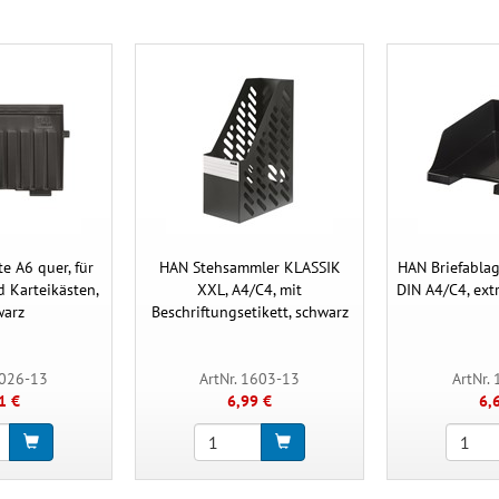
e A6 quer, für
HAN Stehsammler KLASSIK
HAN Briefabla
d Karteikästen,
XXL, A4/C4, mit
DIN A4/C4, ext
warz
Beschriftungsetikett, schwarz
9026-13
ArtNr. 1603-13
ArtNr.
1 €
6,99 €
6,