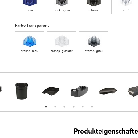
blau
dunkelgrau
schwarz
weiß
Farbe Transparent
transp.-blau
transp.-glasklar
transp.-grau
Produkteigenschaft