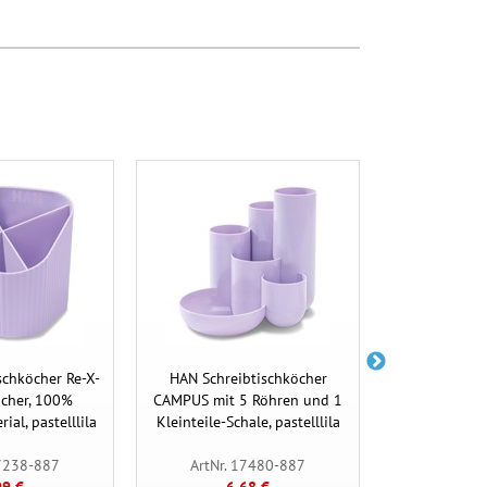
schköcher Re-X-
HAN Schreibtischköcher
HAN Schrei
ächer, 100%
CAMPUS mit 5 Röhren und 1
CAMPUS mit 
ial, pastelllila
Kleinteile-Schale, pastelllila
Kleinteile-Sc
17238-887
ArtNr. 17480-887
ArtNr. 
99 €
6,68 €
6,