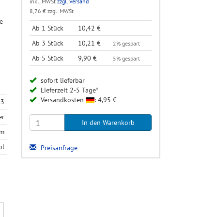
inkl. MWSt
zzgl. Versand
8,76 € zzgl. MWSt
e
Ab 1 Stück
10,42 €
Ab 3 Stück
10,21 €
2% gespart
Ab 5 Stück
9,90 €
5% gespart
sofort lieferbar
Lieferzeit 2-5 Tage*
Versandkosten
: 4,95 €
13
er
mm
ol
Preisanfrage