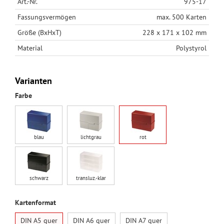
Art.-Nr.
975-17
Fassungsvermögen
max. 500 Karten
Größe (BxHxT)
228 x 171 x 102 mm
Material
Polystyrol
Varianten
Farbe
blau
lichtgrau
rot
schwarz
transluz.-klar
Kartenformat
DIN A5 quer
DIN A6 quer
DIN A7 quer