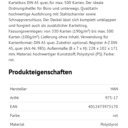
Karteibox DIN A5 quer, für max. 500 Karten. Der ideale
Ordnungshelfer für Büro und unterwegs. Qualitativ
hochwertige Ausführung mit Stahlscharnier sowie
Schnappverschluss. Der Deckel lässt sich komplett umklappen
und fungiert auch als zusätzlicher Karteitrog.
Fassungsvermögen: von 330 Karten (190g/m²) bis max. 500
Karten (100g/m²). Lieferung ohne Inhalt. Verwendung für
Kartenformat: DIN A5 quer. Zubehör optional: Register A-Z DIN
A5, quer (Art.-Nr. 985). Außenmaße (B x T x H): 228 x 102 x 171
mm. Material: hochwertiger Kunststoff, Polystyrol (PS). Farbe:
rot.
Produkteigenschaften
Hersteller
HAN
ArtNr
975-17
EAN
4012473975170
Farbe
rot
Material
Polystyrol