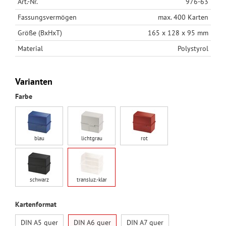
Art.-Nr.
976-63
Fassungsvermögen
max. 400 Karten
Größe (BxHxT)
165 x 128 x 95 mm
Material
Polystyrol
Varianten
Farbe
blau
lichtgrau
rot
schwarz
transluz.-klar
Kartenformat
DIN A5 quer
DIN A6 quer
DIN A7 quer