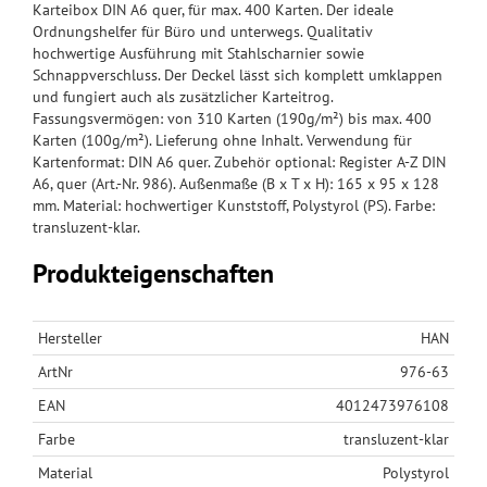
Karteibox DIN A6 quer, für max. 400 Karten. Der ideale
Ordnungshelfer für Büro und unterwegs. Qualitativ
hochwertige Ausführung mit Stahlscharnier sowie
Schnappverschluss. Der Deckel lässt sich komplett umklappen
und fungiert auch als zusätzlicher Karteitrog.
Fassungsvermögen: von 310 Karten (190g/m²) bis max. 400
Karten (100g/m²). Lieferung ohne Inhalt. Verwendung für
Kartenformat: DIN A6 quer. Zubehör optional: Register A-Z DIN
A6, quer (Art.-Nr. 986). Außenmaße (B x T x H): 165 x 95 x 128
mm. Material: hochwertiger Kunststoff, Polystyrol (PS). Farbe:
transluzent-klar.
Produkteigenschaften
Hersteller
HAN
ArtNr
976-63
EAN
4012473976108
Farbe
transluzent-klar
Material
Polystyrol