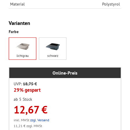
Material
Polystyrol
Varianten
Farbe
lichtgrau
schwarz
Online-Preis
UVP:
18,75 €
29% gespart
ab 5 Stück
12,67 €
inkl. MWSt
zzgl. Versand
11,21 € zzgl. MWSt