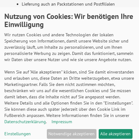
Lieferung auch an Packstationen und Postfilialen
Samstagszustellung
Nutzung von Cookies: Wir benötigen Ihre
Einwilligung
Wir nutzen Cookies und andere Technologien der lokalen
Speicherung von Informationen, damit unsere Website sicher und
Bequeme Zahlung über Paypal
zuverlässig läuft, um Inhalte zu personalisieren, und um Ihnen
personalisierte Werbung zu zeigen. Damit das funktioniert, sammeln
14 Tage Widerrufsrecht
wir Daten über unsere Nutzer und wie sie unsere Angebote nutzen.
2 Jahre Gewährleistung
Wenn Sie auf "Alle akzeptieren" klicken, sind Sie damit einverstanden
und erlauben uns, diese Daten an Dritte weiterzugeben, etwa unsere
Marketingpartner. Falls Sie dem nicht zustimmen möchten,
Alle Texte, Grafiken, Bilder und das Layout sind
beschränken wir uns auf die wesentlichen Cookies und Sie müssen
urheberrechtlich geschützt und dürfen nicht ohne
damit leben, dass die Inhalte nicht auf Sie angepasst werden.
ausdrückliche, schriftliche Erlaubnis weiterverwendet werden.
Weitere Details und alle Optionen finden Sie in den "Einstellungen".
© 2026 bits&paper GmbH - HAN Fachshop - HAN 18148-912 -
Sie können diese auch später jederzeit über den Cookie Link im
Papierkorb Re-LOOP, 13 Liter, 100% Recyclingmaterial, rund,
Fußbereich anpassen. Weitere Informationen finden Sie in unserer
weiß
Datenschutzerklärung
.
Impressum
Einstellungen
Notwendige akzeptieren
Alle akzeptieren