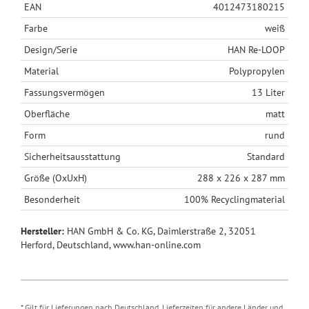
EAN
4012473180215
Farbe
weiß
Design/Serie
HAN Re-LOOP
Material
Polypropylen
Fassungsvermögen
13 Liter
Oberfläche
matt
Form
rund
Sicherheitsausstattung
Standard
Größe (OxUxH)
288 x 226 x 287 mm
Besonderheit
100% Recyclingmaterial
Hersteller:
HAN GmbH & Co. KG, Daimlerstraße 2, 32051
Herford, Deutschland, www.han-online.com
* Gilt für Lieferungen nach Deutschland. Lieferzeiten für andere Länder und