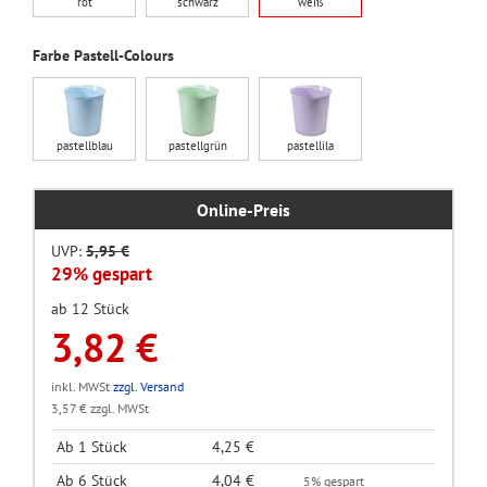
rot
schwarz
weiß
Farbe Pastell-Colours
pastellblau
pastellgrün
pastellila
Online-Preis
UVP:
5,95 €
29% gespart
ab 12 Stück
3,82 €
inkl. MWSt
zzgl. Versand
3,57 € zzgl. MWSt
Ab 1 Stück
4,25 €
Ab 6 Stück
4,04 €
5% gespart