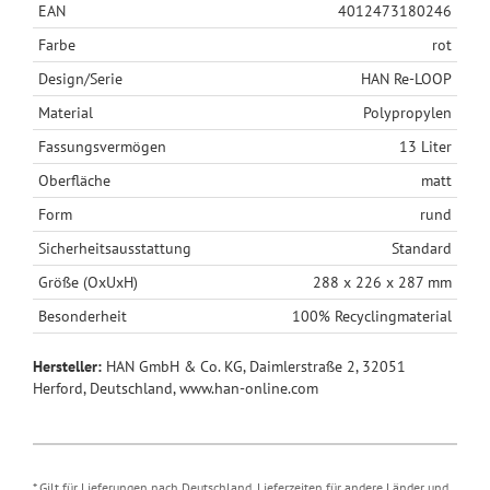
EAN
4012473180246
Farbe
rot
Design/Serie
HAN Re-LOOP
Material
Polypropylen
Fassungsvermögen
13 Liter
Oberfläche
matt
Form
rund
Sicherheitsausstattung
Standard
Größe (OxUxH)
288 x 226 x 287 mm
Besonderheit
100% Recyclingmaterial
Hersteller:
HAN GmbH & Co. KG, Daimlerstraße 2, 32051
Herford, Deutschland, www.han-online.com
* Gilt für Lieferungen nach Deutschland. Lieferzeiten für andere Länder und