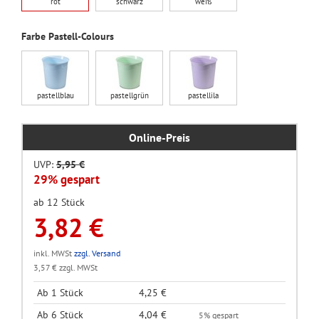
rot
schwarz
weiß
Farbe Pastell-Colours
pastellblau
pastellgrün
pastellila
Online-Preis
UVP:
5,95 €
29% gespart
ab 12 Stück
3,82 €
inkl. MWSt
zzgl. Versand
3,57 € zzgl. MWSt
Ab 1 Stück
4,25 €
Ab 6 Stück
4,04 €
5% gespart