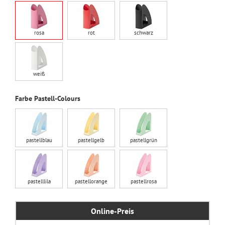
rosa
rot
schwarz
weiß
Farbe Pastell-Colours
pastellblau
pastellgelb
pastellgrün
pastelllila
pastellorange
pastellrosa
Online-Preis