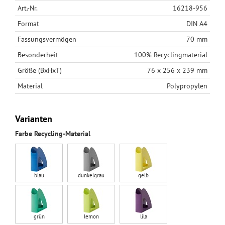
Art.-Nr.
16218-956
Format
DIN A4
Fassungsvermögen
70 mm
Besonderheit
100% Recyclingmaterial
Größe (BxHxT)
76 x 256 x 239 mm
Material
Polypropylen
Varianten
Farbe Recycling-Material
blau
dunkelgrau
gelb
grün
lemon
lila