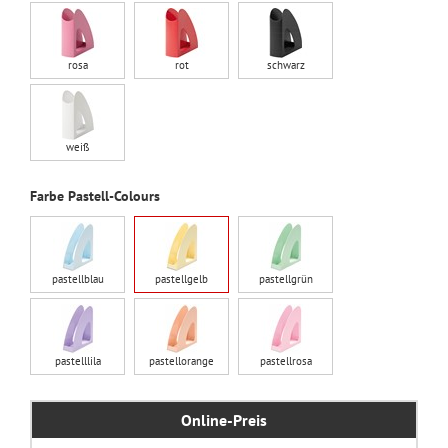
rosa
rot
schwarz
weiß
Farbe Pastell-Colours
pastellblau
pastellgelb
pastellgrün
pastelllila
pastellorange
pastellrosa
Online-Preis