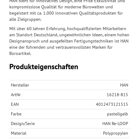
HAN steht für innovatives Design, eine Prise Exklusivität und
kompromisslose Qualität für moderne Bürowelten und
begeistert mit ca. 1.000 innovativen Qualitätsprodukten für
alle Zielgruppen.
Mit über 60 Jahren Erfahrung, hochqualifizierten Mitarbeitern
am Standort Deutschland, ungewöhnlichen Ideen, einem hohen
Designanspruch und ausgefeilten Fertigungstechniken ist HAN
eine der führenden und vertrauensvollsten Marken für
Büroartikel.
Produkteigenschaften
Hersteller
HAN
ArtNr
16218-815
EAN
4012473121515
Farbe
pastellgelb
Design/Serie
HAN Re-LOOP
Material
Polypropylen