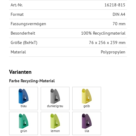
Art.-Nr.
16218-815
Format
DIN A4
Fassungsvermögen
70 mm
Besonderheit
100% Recyclingmaterial
Größe (BxHxT)
76 x 256 x 239 mm
Material
Polypropylen
Varianten
Farbe Recycling-Material
blau
dunkelgrau
gelb
grün
lemon
lila