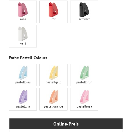
rosa
rot
schwarz
weiß
Farbe Pastell-Colours
pastellblau
pastellgelb
pastellgrün
pastelllila
pastellorange
pastellrosa
Online-Preis