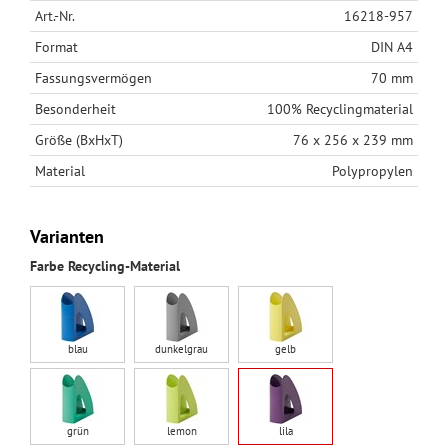
Art.-Nr.
16218-957
Format
DIN A4
Fassungsvermögen
70 mm
Besonderheit
100% Recyclingmaterial
Größe (BxHxT)
76 x 256 x 239 mm
Material
Polypropylen
Varianten
Farbe Recycling-Material
blau
dunkelgrau
gelb
grün
lemon
lila