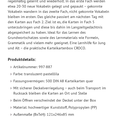
regelmäßig gelernt und wiederholt. In das erste Fach werden
etwa 20-30 neue Vokabeln gelegt und gepaukt – gekonnte
Vokabeln wandern in das zweite Fach, nicht gekonnte Vokabeln
bleiben im ersten. Das gleiche passiert am nächsten Tag mit
den Karten aus Fach 2. Ziel ist es, die Karten in Fach 5
unterzubringen und diese bis dahin im Langzeitgedächtnis
abgespeichert zu haben. Ideal für das Lernen des
Grundwortschatzes sowie des Lernmaterials wie Formeln,
Grammatik und vielem mehr geeignet. Eine Lernhilfe für Jung
und Alt – die praktische Karteikartenbox CROCO.
Produktdetails:
Artikelnummer: 997-887
Farbe: transluzent-pastelllila
Fassungsvermögen: 500 DIN A8 Karteikarten quer
Mit sicherer Deckelverriegelung – auch beim Transport im
Rucksack bleiben die Karten an Ort und Stelle
Beim Öffnen verschwindet der Deckel unter der Box
Material: hochwertiger Kunststoff, Polypropylen (PP)
Außenmaße (BxTxH): 121x246x85 mm