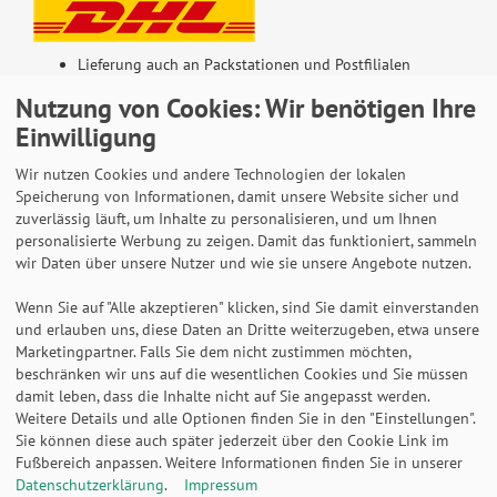
Lieferung auch an Packstationen und Postfilialen
Samstagszustellung
Nutzung von Cookies: Wir benötigen Ihre
Einwilligung
Wir nutzen Cookies und andere Technologien der lokalen
Speicherung von Informationen, damit unsere Website sicher und
Bequeme Zahlung über Paypal
zuverlässig läuft, um Inhalte zu personalisieren, und um Ihnen
personalisierte Werbung zu zeigen. Damit das funktioniert, sammeln
14 Tage Widerrufsrecht
wir Daten über unsere Nutzer und wie sie unsere Angebote nutzen.
2 Jahre Gewährleistung
Wenn Sie auf "Alle akzeptieren" klicken, sind Sie damit einverstanden
und erlauben uns, diese Daten an Dritte weiterzugeben, etwa unsere
Marketingpartner. Falls Sie dem nicht zustimmen möchten,
Alle Texte, Grafiken, Bilder und das Layout sind
beschränken wir uns auf die wesentlichen Cookies und Sie müssen
urheberrechtlich geschützt und dürfen nicht ohne
damit leben, dass die Inhalte nicht auf Sie angepasst werden.
ausdrückliche, schriftliche Erlaubnis weiterverwendet werden.
Weitere Details und alle Optionen finden Sie in den "Einstellungen".
© 2026 bits&paper GmbH - HAN Fachshop - HAN 997-887 -
Sie können diese auch später jederzeit über den Cookie Link im
Karteibox CROCO A7 quer, Lernkartei mit 100 Karten,
Fußbereich anpassen. Weitere Informationen finden Sie in unserer
transluzent-pastelllila
Datenschutzerklärung
.
Impressum