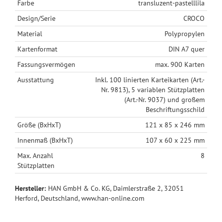
Farbe
transluzent-pastelllila
Design/Serie
CROCO
Material
Polypropylen
Kartenformat
DIN A7 quer
Fassungsvermögen
max. 900 Karten
Ausstattung
Inkl. 100 linierten Karteikarten (Art.-
Nr. 9813), 5 variablen Stützplatten
(Art.-Nr. 9037) und großem
Beschriftungsschild
Größe (BxHxT)
121 x 85 x 246 mm
Innenmaß (BxHxT)
107 x 60 x 225 mm
Max. Anzahl
8
Stützplatten
Hersteller:
HAN GmbH & Co. KG, Daimlerstraße 2, 32051
Herford, Deutschland, www.han-online.com