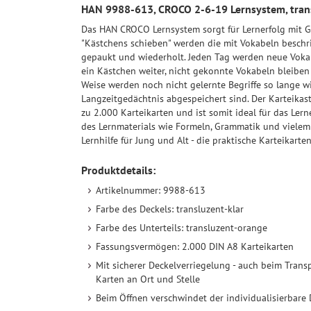
HAN 9988-613, CROCO 2-6-19 Lernsystem, tran
Das HAN CROCO Lernsystem sorgt für Lernerfolg mit G
"Kästchens schieben" werden die mit Vokabeln beschr
gepaukt und wiederholt. Jeden Tag werden neue Voka
ein Kästchen weiter, nicht gekonnte Vokabeln bleiben 
Weise werden noch nicht gelernte Begriffe so lange wi
Langzeitgedächtnis abgespeichert sind. Der Karteikas
zu 2.000 Karteikarten und ist somit ideal für das Le
des Lernmaterials wie Formeln, Grammatik und vielem 
Lernhilfe für Jung und Alt - die praktische Karteikar
Produktdetails:
Artikelnummer: 9988-613
Farbe des Deckels: transluzent-klar
Farbe des Unterteils: transluzent-orange
Fassungsvermögen: 2.000 DIN A8 Karteikarten
Mit sicherer Deckelverriegelung - auch beim Trans
Karten an Ort und Stelle
Beim Öffnen verschwindet der individualisierbare 