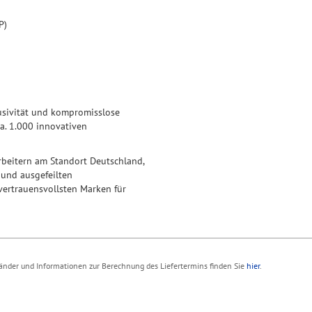
P)
lusivität und kompromisslose
a. 1.000 innovativen
arbeitern am Standort Deutschland,
und ausgefeilten
vertrauensvollsten Marken für
 Länder und Informationen zur Berechnung des Liefertermins finden Sie
hier
.