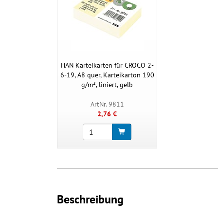
HAN Karteikarten für CROCO 2-
6-19, A8 quer, Karteikarton 190
g/m², liniert, gelb
ArtNr. 9811
2,76 €
Beschreibung