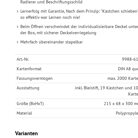
Radierer und Beschriftungsschild
Lernerfolg mit Garantie, Nach dem Prinzip: "Kästchen schieben"
so effektiv war Lernen noch nie!
Beim Öffnen verschwindet der individualisierbare Deckel unte
der Box, mit sicherer Deckelverriegelung
Mehrfach übereinander stapelbar
Art.-Nr.
9988-6
Kartenformat
DIN A8 qu
Fassungsvermögen
max. 2000 Kart
Ausstattung
inkl. Bleistift, 19 Kästchen und 1
Kart
Größe (BxHxT)
215 x 68 x 300 
Material
Polypropyl
Varianten