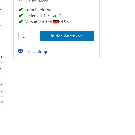
33,52 € zzgl. MWSt
sofort lieferbar
,
Lieferzeit 1-3 Tage*
Versandkosten
: 4,95 €
r
Preisanfrage
13
er
en
00
en
mm
en