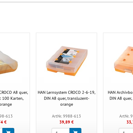
CROCO A8 quer,
HAN Lernsystem CROCO 2-6-19,
HAN Archivb
t 100 Karten,
DIN A8 quer, transluzent-
DIN A8 quer, 
-orange
orange
998-613
ArtNr. 9988-613
ArtNr. 
74 €
39,89 €
33,