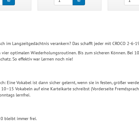
ch im Langzeitgedächtnis verankern? Das schafft jeder mit CROCO 2-6-1
in vier optimalen Wiederholungsroutinen. Bis zum sicheren Können. Bei 1
hatz. So effektiv war Lernen noch nie!
ach: Eine Vokabel ist dann sicher gelernt, wenn sie in festen, größer we
 10–15 Vokabeln auf eine Karteikarte schreibst (Vorderseite Fremdsprach
onntags lernfrei.
0 bleibt immer frei.