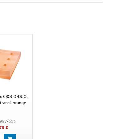
ox CROCO-DUO,
transl.-orange
9987-613
75 €