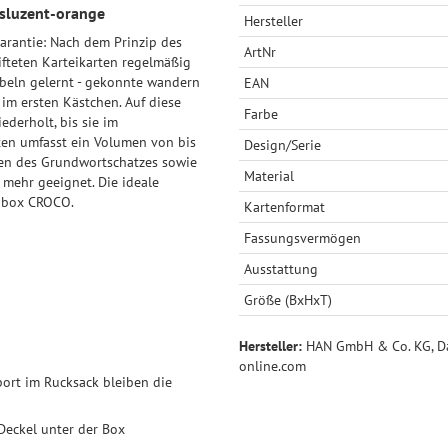
sluzent-orange
Hersteller
arantie: Nach dem Prinzip des
ArtNr
ifteten Karteikarten regelmäßig
beln gelernt - gekonnte wandern
EAN
im ersten Kästchen. Auf diese
Farbe
ederholt, bis sie im
ten umfasst ein Volumen von bis
Design/Serie
rnen des Grundwortschatzes sowie
Material
mehr geeignet. Die ideale
tenbox CROCO.
Kartenformat
Fassungsvermögen
Ausstattung
Größe (BxHxT)
Hersteller:
HAN GmbH & Co. KG, Dai
online.com
port im Rucksack bleiben die
Deckel unter der Box