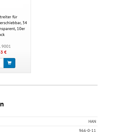
reiter für
verschiebbar, 34
nsparent, 10er
ack
. 9001
33 €
en
HAN
966-0-11