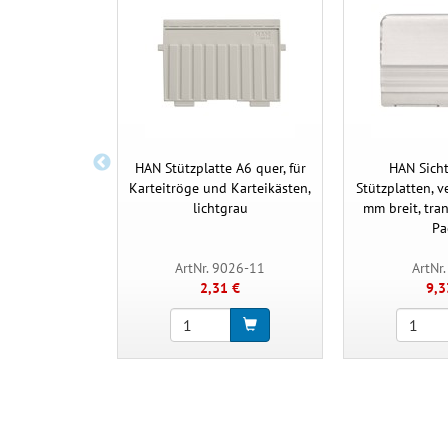
HAN Stützplatte A6 quer, für
HAN Sicht
Karteitröge und Karteikästen,
Stützplatten, v
lichtgrau
mm breit, tra
Pa
ArtNr. 9026-11
ArtNr
2,31 €
9,3