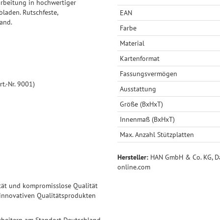
rarbeitung in hochwertiger
laden. Rutschfeste,
EAN
and.
Farbe
Material
Kartenformat
Fassungsvermögen
rt.-Nr. 9001)
Ausstattung
Größe (BxHxT)
Innenmaß (BxHxT)
Max. Anzahl Stützplatten
Hersteller:
HAN GmbH & Co. KG, Dai
online.com
ität und kompromisslose Qualität
 innovativen Qualitätsprodukten
arbeitern am Standort Deutschland,