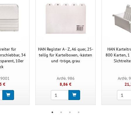
reiter für
HAN Register A - Z, A6 quer, 25-
HAN Karteitro
erschiebbar, 34
teilig für Karteiboxen, -kästen
800 Karten, 1 
nsparent, 10er
und -tröge, grau
Sichtreite
ck
. 9001
ArtNr. 986
ArtNr. 
3 €
8,86 €
21,