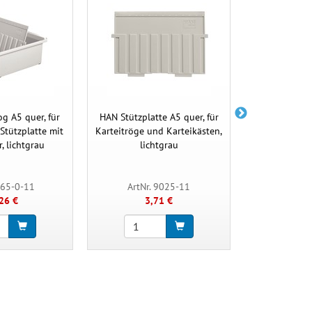
g A5 quer, für
HAN Stützplatte A5 quer, für
HAN Stützplat
Stützplatte mit
Karteitröge und Karteikästen,
für Einhän
r, lichtgrau
lichtgrau
lic
965-0-11
ArtNr. 9025-11
ArtNr.
26 €
3,71 €
2,