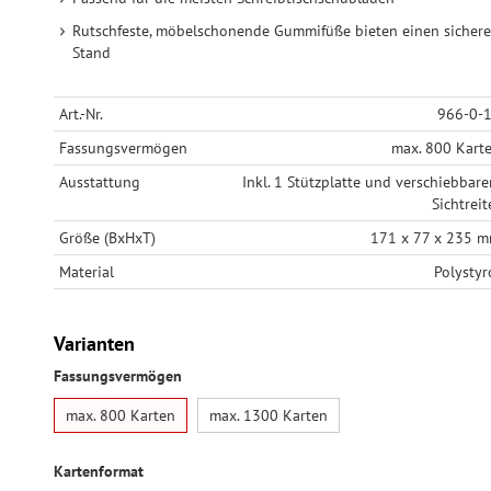
Rutschfeste, möbelschonende Gummifüße bieten einen sicher
Stand
Art.-Nr.
966-0-
Fassungsvermögen
max. 800 Kart
Ausstattung
Inkl. 1 Stützplatte und verschiebbar
Sichtreit
Größe (BxHxT)
171 x 77 x 235 
Material
Polystyr
Varianten
Fassungsvermögen
max. 800 Karten
max. 1300 Karten
Kartenformat