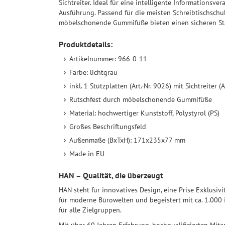
Sichtreiter. Ideal für eine intelligente Informationsve
Ausführung. Passend für die meisten Schreibtischschub
möbelschonende Gummifüße bieten einen sicheren St
Produktdetails:
Artikelnummer: 966-0-11
Farbe: lichtgrau
inkl. 1 Stützplatten (Art.-Nr. 9026) mit Sichtreiter (A
Rutschfest durch möbelschonende Gummifüße
Material: hochwertiger Kunststoff, Polystyrol (PS)
Großes Beschriftungsfeld
Außenmaße (BxTxH): 171x235x77 mm
Made in EU
HAN – Qualität, die überzeugt
HAN steht für innovatives Design, eine Prise Exklusiv
für moderne Bürowelten und begeistert mit ca. 1.000
für alle Zielgruppen.
Mit über 60 Jahren Erfahrung, hochqualifizierten Mit