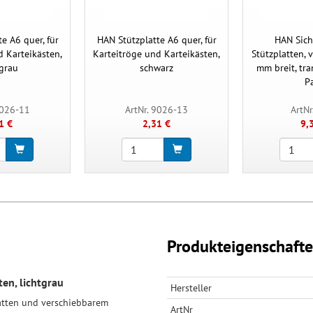
e A6 quer, für
HAN Stützplatte A6 quer, für
HAN Sicht
d Karteikästen,
Karteitröge und Karteikästen,
Stützplatten, 
tgrau
schwarz
mm breit, tra
P
9026-11
ArtNr. 9026-13
ArtNr
1 €
2,31 €
9,
Produkteigenschaft
en, lichtgrau
Hersteller
platten und verschiebbarem
ArtNr