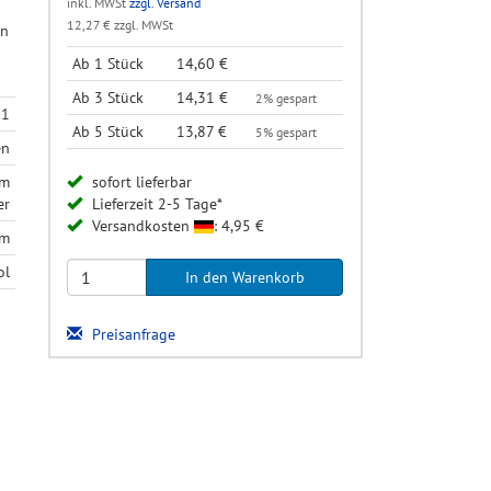
inkl. MWSt
zzgl. Versand
12,27 € zzgl. MWSt
en
Ab 1 Stück
14,60 €
Ab 3 Stück
14,31 €
2% gespart
11
Ab 5 Stück
13,87 €
5% gespart
en
em
sofort lieferbar
er
Lieferzeit 2-5 Tage*
Versandkosten
: 4,95 €
mm
ol
Preisanfrage