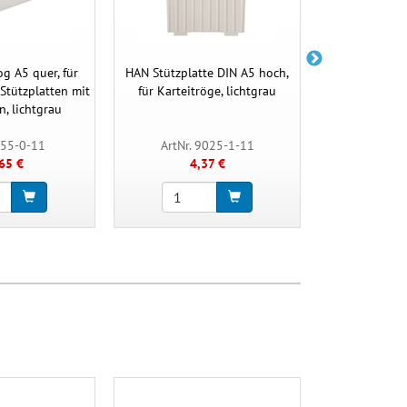
g A5 quer, für
HAN Stützplatte DIN A5 hoch,
HAN Stehsa
Stützplatten mit
für Karteitröge, lichtgrau
XXL, A
n, lichtgrau
Beschriftungse
955-0-11
ArtNr. 9025-1-11
ArtNr.
65 €
4,37 €
6,