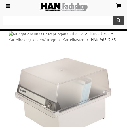
Startseite
»
Büroartikel
»
Karteiboxen/-kästen/-tröge
»
Karteikästen
»
HAN-965-S-631