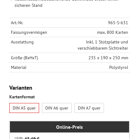
sicheren Stand
Art.-Nr.
965-S-631
Fassungsvermögen
max. 800 Karten
Ausstattung
Inkl. 1 Stützplatte und
verschiebbarem Sichtreiter
Größe (BxHxT)
235 x 190 x 250 mm
Material
Polystyrol
Varianten
Kartenformat
DIN A5 quer
DIN A6 quer
DIN A7 quer
Online-Preis
UVP:
43,49 €