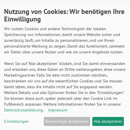
Nutzung von Cookies: Wir benötigen Ihre
Kundeninformation
Einwilligung
Kundeninfo Deutschland
Wir nutzen Cookies und andere Technologien der lokalen
Kundeninfo Österreich
Speicherung von Informationen, damit unsere Website sicher und
Kundeninfo Schweiz
zuverlässig läuft, um Inhalte zu personalisieren, und um Ihnen
Kundeninfo EU
personalisierte Werbung zu zeigen. Damit das funktioniert, sammeln
wir Daten über unsere Nutzer und wie sie unsere Angebote nutzen.
Wenn Sie auf "Alle akzeptieren" klicken, sind Sie damit einverstanden
Wir versenden mit
und erlauben uns, diese Daten an Dritte weiterzugeben, etwa unsere
Marketingpartner. Falls Sie dem nicht zustimmen möchten,
beschränken wir uns auf die wesentlichen Cookies und Sie müssen
damit leben, dass die Inhalte nicht auf Sie angepasst werden.
Weitere Details und alle Optionen finden Sie in den "Einstellungen".
Lieferung auch an Packstationen und Postfilialen
Sie können diese auch später jederzeit über den Cookie Link im
Samstagszustellung
Fußbereich anpassen. Weitere Informationen finden Sie in unserer
Datenschutzerklärung
.
Impressum
Einstellungen
Notwendige akzeptieren
Alle akzeptieren