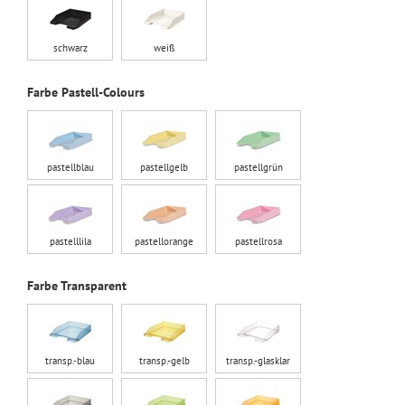
schwarz
weiß
Farbe Pastell-Colours
pastellblau
pastellgelb
pastellgrün
pastelllila
pastellorange
pastellrosa
Farbe Transparent
transp.-blau
transp.-gelb
transp.-glasklar