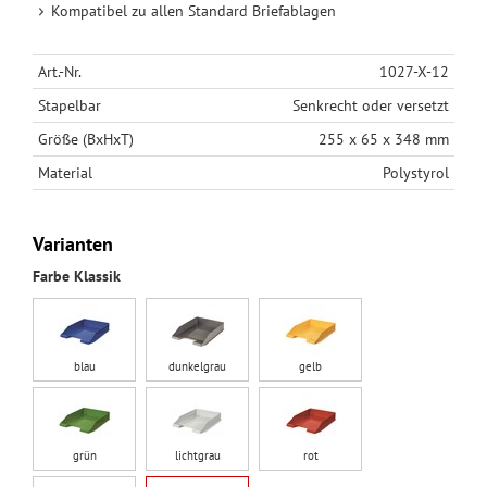
Kompatibel zu allen Standard Briefablagen
Art.-Nr.
1027-X-12
Stapelbar
Senkrecht oder versetzt
Größe (BxHxT)
255 x 65 x 348 mm
Material
Polystyrol
Varianten
Farbe Klassik
blau
dunkelgrau
gelb
grün
lichtgrau
rot