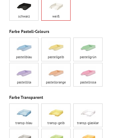
schwarz
weiß
Farbe Pastell-Colours
pastellblau
pastellgelb
pastellgrün
pastelllila
pastellorange
pastellrosa
Farbe Transparent
transp.-blau
transp.-gelb
transp.-glasklar