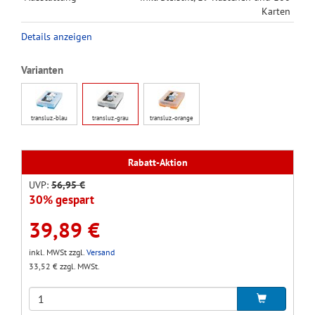
Karten
Details anzeigen
Varianten
transluz.-blau
transluz.-grau
transluz.-orange
Rabatt-Aktion
UVP:
56,95 €
30% gespart
39,89 €
inkl. MWSt zzgl.
Versand
33,52 € zzgl. MWSt.