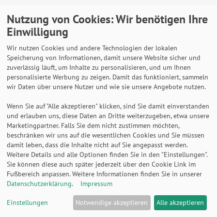
Lieferung auch an Packstationen und Postfilialen
Nutzung von Cookies: Wir benötigen Ihre
Samstagszustellung
Einwilligung
Wir nutzen Cookies und andere Technologien der lokalen
Speicherung von Informationen, damit unsere Website sicher und
zuverlässig läuft, um Inhalte zu personalisieren, und um Ihnen
Bequeme Zahlung über Paypal
personalisierte Werbung zu zeigen. Damit das funktioniert, sammeln
wir Daten über unsere Nutzer und wie sie unsere Angebote nutzen.
14 Tage Widerrufsrecht
2 Jahre Gewährleistung
Wenn Sie auf "Alle akzeptieren" klicken, sind Sie damit einverstanden
und erlauben uns, diese Daten an Dritte weiterzugeben, etwa unsere
Marketingpartner. Falls Sie dem nicht zustimmen möchten,
beschränken wir uns auf die wesentlichen Cookies und Sie müssen
Alle Texte, Grafiken, Bilder und das Layout sind
damit leben, dass die Inhalte nicht auf Sie angepasst werden.
urheberrechtlich geschützt und dürfen nicht ohne
Weitere Details und alle Optionen finden Sie in den "Einstellungen".
ausdrückliche, schriftliche Erlaubnis weiterverwendet werden.
Sie können diese auch später jederzeit über den Cookie Link im
© 2026 bits&paper GmbH - HAN Lernsystem CROCO 2-6-19
Fußbereich anpassen. Weitere Informationen finden Sie in unserer
günstig kaufen | HAN Fachshop
Datenschutzerklärung
.
Impressum
Einstellungen
Notwendige akzeptieren
Alle akzeptieren