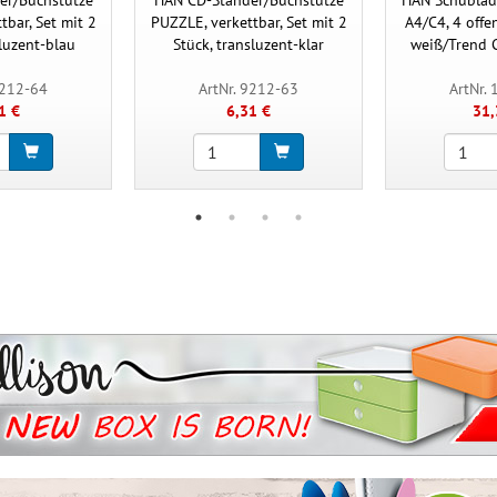
tbar, Set mit 2
PUZZLE, verkettbar, Set mit 2
A4/C4, 4 offe
sluzent-blau
Stück, transluzent-klar
weiß/Trend 
9212-64
ArtNr. 9212-63
ArtNr.
1 €
6,31 €
31,