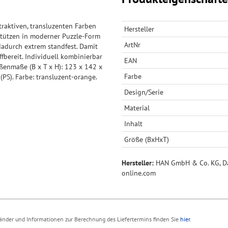
raktiven, transluzenten Farben
Hersteller
Stützen in moderner Puzzle-Form
ArtNr
dadurch extrem standfest. Damit
fbereit. Individuell kombinierbar
EAN
ußenmaße (B x T x H): 123 x 142 x
Farbe
(PS). Farbe: transluzent-orange.
Design/Serie
Material
Inhalt
Größe (BxHxT)
Hersteller:
HAN GmbH & Co. KG, Dai
online.com
 Länder und Informationen zur Berechnung des Liefertermins finden Sie
hier
.