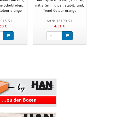
ne Schubladen,
mit 2 Griffmulden, stabil, rund,
A4/C4, mit Sic
Colour orange
Trend Colour orange
Trend Co
 1013-51
ArtNr. 18190-51
ArtNr.
30 €
4,81 €
3,