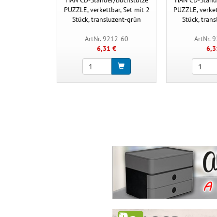
PUZZLE, verkettbar, Set mit 2
PUZZLE, verket
Stück, transluzent-grün
Stück, tran
ArtNr. 9212-60
ArtNr. 
6,31 €
6,3