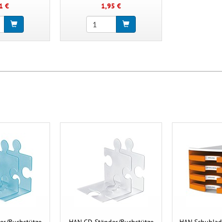
1 €
1,95 €
er/Buchstütze
HAN CD-Ständer/Buchstütze
HAN Schublad