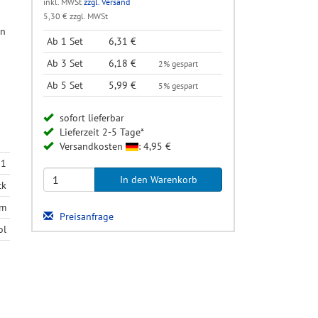
inkl. MWSt
zzgl. Versand
5,30 € zzgl. MWSt
en
Ab 1 Set
6,31 €
Ab 3 Set
6,18 €
2% gespart
Ab 5 Set
5,99 €
5% gespart
sofort lieferbar
Lieferzeit 2-5 Tage*
Versandkosten
: 4,95 €
61
ck
mm
Preisanfrage
ol