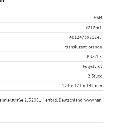
HAN
9212-61
4012473921245
transluzent-orange
PUZZLE
Polystyrol
2 Stück
123 x 171 x 142 mm
mlerstraße 2, 32051 Herford, Deutschland, www.han-