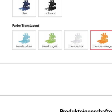
blau
schwarz
Farbe Transluzent
transluz.-blau
transluz.-grün
transluz.-klar
transluz.-orange
Produkteigenschaft