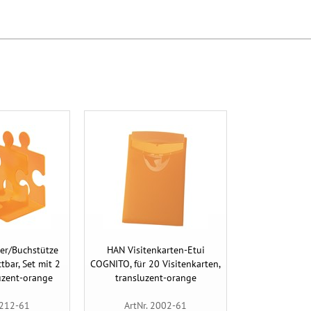
er/Buchstütze
HAN Visitenkarten-Etui
tbar, Set mit 2
COGNITO, für 20 Visitenkarten,
luzent-orange
transluzent-orange
9212-61
ArtNr. 2002-61