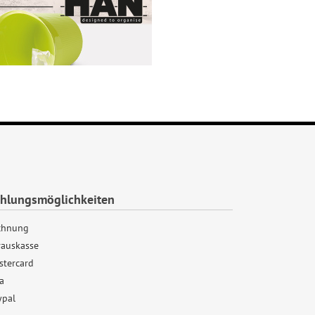
hlungsmöglichkeiten
chnung
rauskasse
stercard
a
ypal