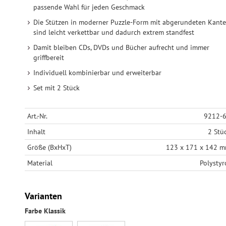
passende Wahl für jeden Geschmack
Die Stützen in moderner Puzzle-Form mit abgerundeten Kant
sind leicht verkettbar und dadurch extrem standfest
Damit bleiben CDs, DVDs und Bücher aufrecht und immer
griffbereit
Individuell kombinierbar und erweiterbar
Set mit 2 Stück
Art.-Nr.
9212-
Inhalt
2 Stü
Größe (BxHxT)
123 x 171 x 142 
Material
Polystyr
Varianten
Farbe Klassik