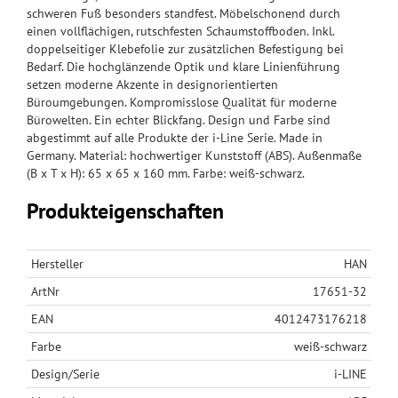
schweren Fuß besonders standfest. Möbelschonend durch
einen vollflächigen, rutschfesten Schaumstoffboden. Inkl.
doppelseitiger Klebefolie zur zusätzlichen Befestigung bei
Bedarf. Die hochglänzende Optik und klare Linienführung
setzen moderne Akzente in designorientierten
Büroumgebungen. Kompromisslose Qualität für moderne
Bürowelten. Ein echter Blickfang. Design und Farbe sind
abgestimmt auf alle Produkte der i-Line Serie. Made in
Germany. Material: hochwertiger Kunststoff (ABS). Außenmaße
(B x T x H): 65 x 65 x 160 mm. Farbe: weiß-schwarz.
Produkteigenschaften
Hersteller
HAN
ArtNr
17651-32
EAN
4012473176218
Farbe
weiß-schwarz
Design/Serie
i-LINE