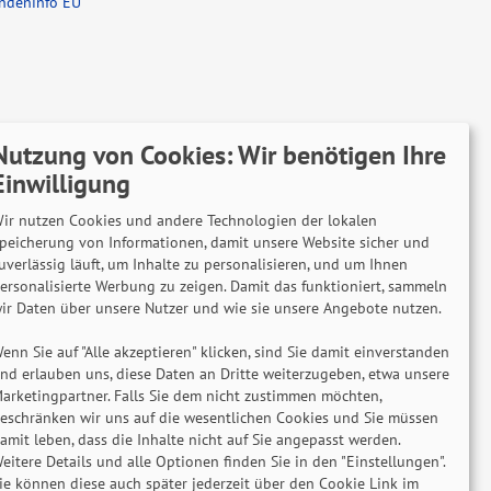
ndeninfo EU
Nutzung von Cookies: Wir benötigen Ihre
r versenden mit
Einwilligung
ir nutzen Cookies und andere Technologien der lokalen
peicherung von Informationen, damit unsere Website sicher und
uverlässig läuft, um Inhalte zu personalisieren, und um Ihnen
Lieferung auch an Packstationen und Postfilialen
ersonalisierte Werbung zu zeigen. Damit das funktioniert, sammeln
Samstagszustellung
ir Daten über unsere Nutzer und wie sie unsere Angebote nutzen.
enn Sie auf "Alle akzeptieren" klicken, sind Sie damit einverstanden
nd erlauben uns, diese Daten an Dritte weiterzugeben, etwa unsere
arketingpartner. Falls Sie dem nicht zustimmen möchten,
eschränken wir uns auf die wesentlichen Cookies und Sie müssen
2 Jahre Gewährleistung
amit leben, dass die Inhalte nicht auf Sie angepasst werden.
eitere Details und alle Optionen finden Sie in den "Einstellungen".
ie können diese auch später jederzeit über den Cookie Link im