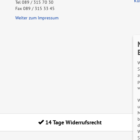
Ku
Tel 089 / 315 70 30
Fax 089 / 315 33 45
Weiter zum Impressum
Wi
W
S
z
p
w
W
u
M
b
14 Tage Widerrufsrecht
d
W
S