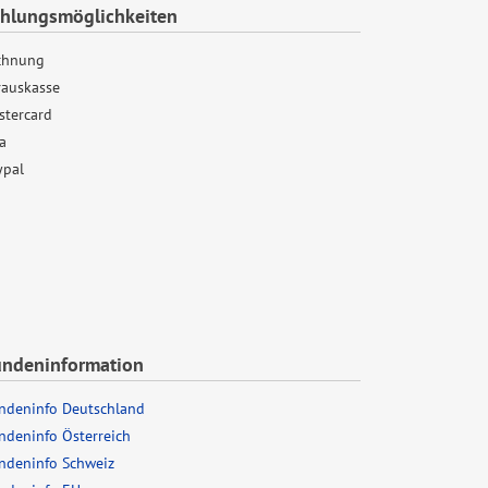
hlungsmöglichkeiten
chnung
rauskasse
stercard
a
ypal
ndeninformation
ndeninfo Deutschland
ndeninfo Österreich
ndeninfo Schweiz