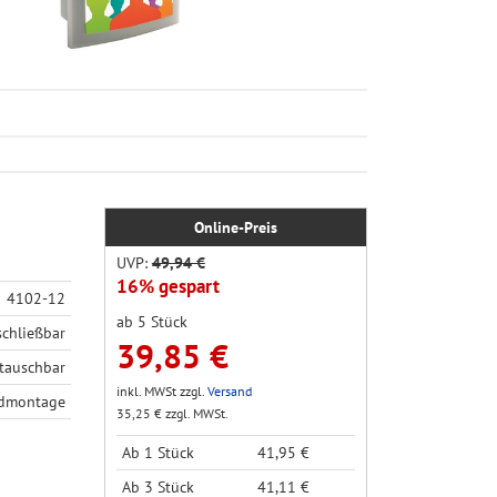
Online-Preis
UVP:
49,94 €
16% gespart
4102-12
ab 5 Stück
schließbar
39,85 €
tauschbar
inkl. MWSt zzgl.
Versand
ndmontage
35,25 € zzgl. MWSt.
Ab 1 Stück
41,95 €
Ab 3 Stück
41,11 €