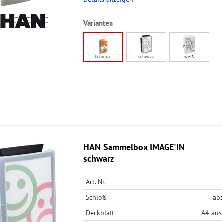
Varianten
lichtgrau
schwarz
weiß
HAN Sammelbox IMAGE'IN
schwarz
Art.-Nr.
Schloß
ab
Deckblatt
A4 aus