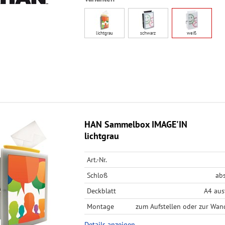
lichtgrau
schwarz
weiß
HAN Sammelbox IMAGE'IN
lichtgrau
Art.-Nr.
Schloß
ab
Deckblatt
A4 aus
Montage
zum Aufstellen oder zur Wa
Details anzeigen