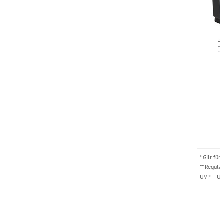
* Gilt 
** Regul
UVP = U